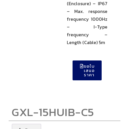
(Enclosure) – IP67
– Max. response
frequency 1000Hz
– I-Type
frequency –
Length (Cable) 5m
ขอใบ
เสนอ
ราคา
GXL-15HUIB-C5