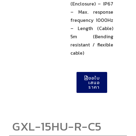
(Enclosure) – IP67
– Max. response
frequency 1000Hz
– Length (Cable)
5m (Bending
resistant / flexible
cable)
ขอใบ
เสนอ
ราคา
GXL-15HU-R-C5