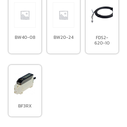
BW40-08
BW20-24
FDS2-
620-10
BF3RX