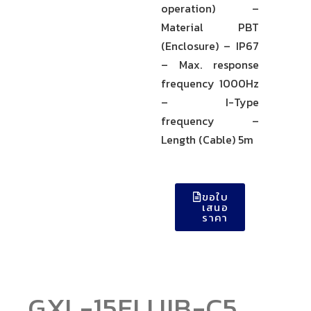
operation) –
Material PBT
(Enclosure) – IP67
– Max. response
frequency 1000Hz
– I-Type
frequency –
Length (Cable) 5m
ขอใบ
เสนอ
ราคา
GXL-15FLUIB-C5