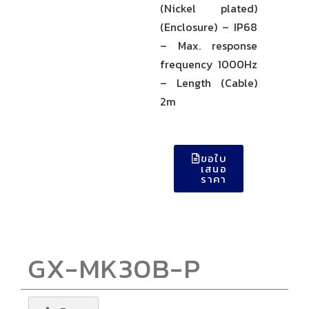
(Nickel plated)
(Enclosure) – IP68
– Max. response
frequency 1000Hz
– Length (Cable)
2m
ขอใบ
เสนอ
ราคา
GX-MK30B-P