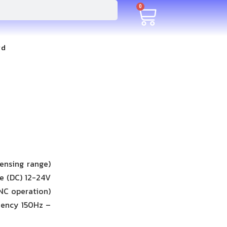
0
rd
ensing range)
e (DC) 12-24V
NC operation)
uency 150Hz –