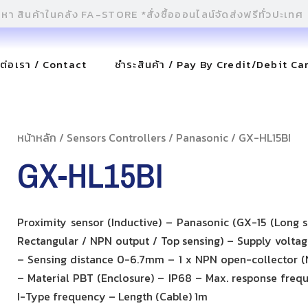
ดต่อเรา / Contact
ชำระสินค้า / Pay By Credit/Debit Ca
หน้าหลัก
/
Sensors Controllers
/
Panasonic
/ GX-HL15BI
GX-HL15BI
Proximity sensor (Inductive) – Panasonic (GX-15 (Long s
Rectangular / NPN output / Top sensing) – Supply voltag
– Sensing distance 0-6.7mm – 1 x NPN open-collector (
– Material PBT (Enclosure) – IP68 – Max. response freq
I-Type frequency – Length (Cable) 1m