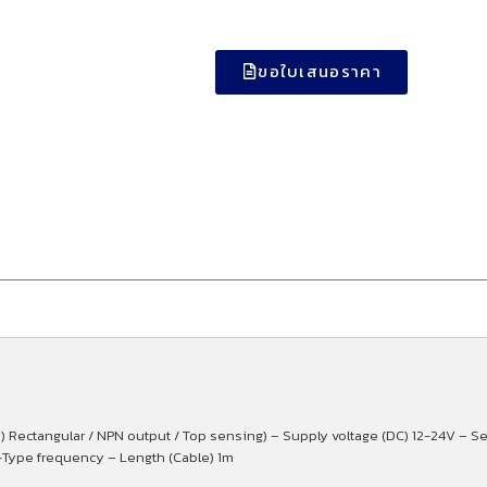
ขอใบเสนอราคา
) Rectangular / NPN output / Top sensing) – Supply voltage (DC) 12-24V – S
I-Type frequency – Length (Cable) 1m