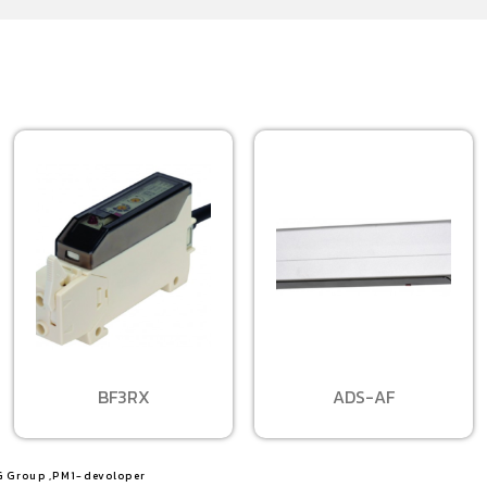
BF3RX
ADS-AF
G Group ,PM1-devoloper​