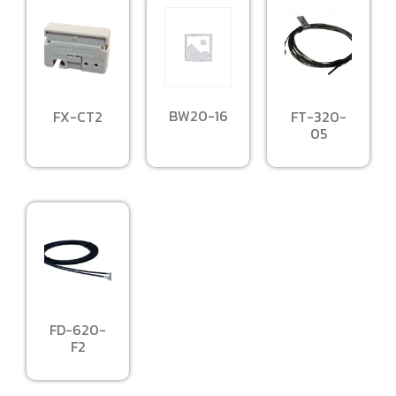
BW20-16
FX-CT2
FT-320-
05
FD-620-
F2