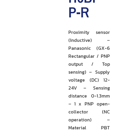
P-R
Proximity sensor
(Inductive) –
Panasonic (GX-6
Rectangular / PNP
output / Top
sensing) – Supply
voltage (DC) 12-
24V – Sensing
distance 0-1.3mm
– 1 x PNP open-
collector (NC
operation) –
Material PBT