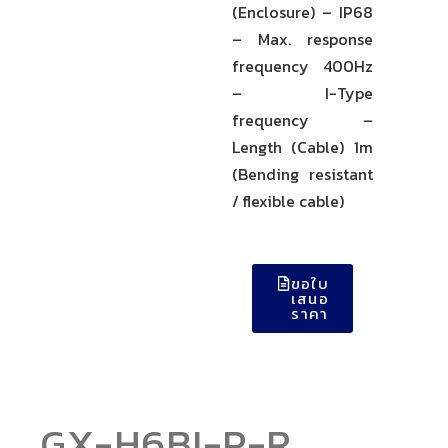
(Enclosure) – IP68
– Max. response
frequency 400Hz
– I-Type
frequency –
Length (Cable) 1m
(Bending resistant
/ flexible cable)
ขอใบ
เสนอ
ราคา
GX-H6BI-P-R