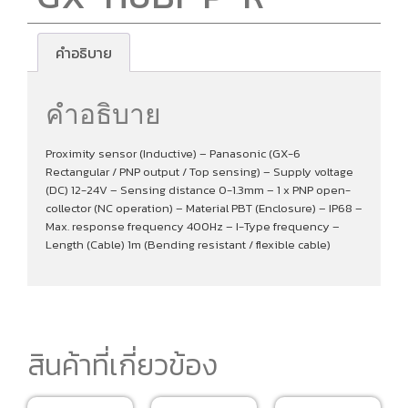
คำอธิบาย
คำอธิบาย
Proximity sensor (Inductive) – Panasonic (GX-6
Rectangular / PNP output / Top sensing) – Supply voltage
(DC) 12-24V – Sensing distance 0-1.3mm – 1 x PNP open-
collector (NC operation) – Material PBT (Enclosure) – IP68 –
Max. response frequency 400Hz – I-Type frequency –
Length (Cable) 1m (Bending resistant / flexible cable)
สินค้าที่เกี่ยวข้อง