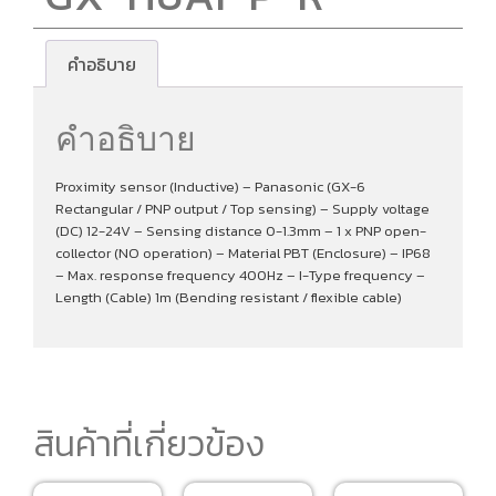
คำอธิบาย
คำอธิบาย
Proximity sensor (Inductive) – Panasonic (GX-6
Rectangular / PNP output / Top sensing) – Supply voltage
(DC) 12-24V – Sensing distance 0-1.3mm – 1 x PNP open-
collector (NO operation) – Material PBT (Enclosure) – IP68
– Max. response frequency 400Hz – I-Type frequency –
Length (Cable) 1m (Bending resistant / flexible cable)
สินค้าที่เกี่ยวข้อง