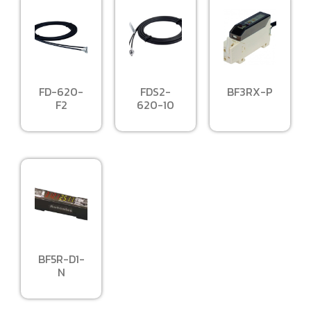
FD-620-
FDS2-
BF3RX-P
F2
620-10
BF5R-D1-
N