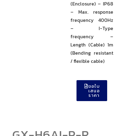
(Enclosure) – IP68
– Max. response
frequency 400Hz
– I-Type
frequency –
Length (Cable) 1m
(Bending resistant
/ flexible cable)
ขอใบ
เสนอ
ราคา
GX-H6AI-P-R