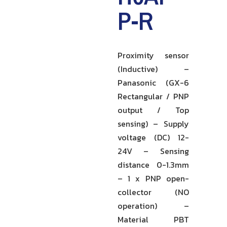
P-R
Proximity sensor
(Inductive) –
Panasonic (GX-6
Rectangular / PNP
output / Top
sensing) – Supply
voltage (DC) 12-
24V – Sensing
distance 0-1.3mm
– 1 x PNP open-
collector (NO
operation) –
Material PBT