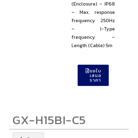
(Enclosure) – IP68
– Max. response
frequency 250Hz
– I-Type
frequency –
Length (Cable) 5m
ขอใบ
เสนอ
ราคา
GX-H15BI-C5