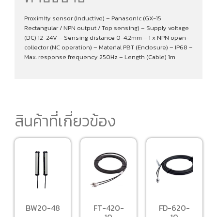
Proximity sensor (Inductive) – Panasonic (GX-15
Rectangular / NPN output / Top sensing) – Supply voltage
(DC) 12-24V – Sensing distance 0-4.2mm – 1 x NPN open-
collector (NC operation) – Material PBT (Enclosure) – IP68 –
Max. response frequency 250Hz – Length (Cable) 1m
สินค้าที่เกี่ยวข้อง
BW20-48
FT-420-
FD-620-
10
10