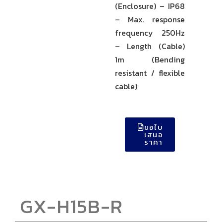
(Enclosure) – IP68
– Max. response
frequency 250Hz
– Length (Cable)
1m (Bending
resistant / flexible
cable)
ขอใบ
เสนอ
ราคา
GX-H15B-R