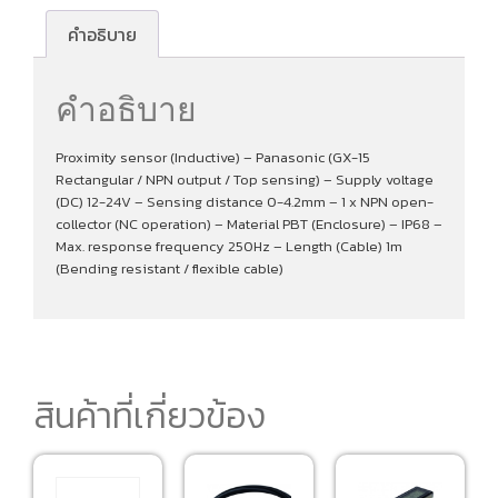
คำอธิบาย
คำอธิบาย
Proximity sensor (Inductive) – Panasonic (GX-15
Rectangular / NPN output / Top sensing) – Supply voltage
(DC) 12-24V – Sensing distance 0-4.2mm – 1 x NPN open-
collector (NC operation) – Material PBT (Enclosure) – IP68 –
Max. response frequency 250Hz – Length (Cable) 1m
(Bending resistant / flexible cable)
สินค้าที่เกี่ยวข้อง