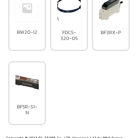
BW20-12
FDCS-
BF3RX-P
320-05
BF5R-S1-
N
Copyright © 2023 FA-STORE Co., LTD. Version 1.1.23 by PMG Group