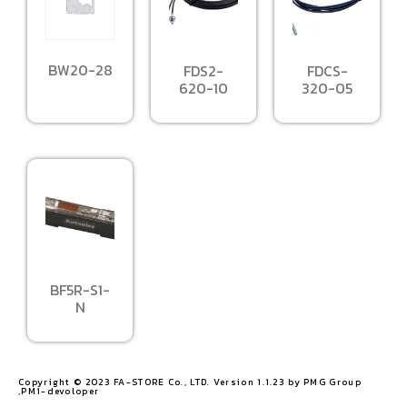
BW20-28
FDS2-
FDCS-
620-10
320-05
BF5R-S1-
N
Copyright © 2023 FA-STORE Co., LTD. Version 1.1.23 by PMG Group
,PM1-devoloper​