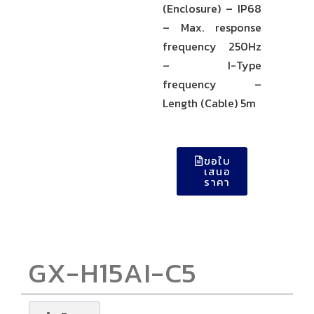
(Enclosure) – IP68
– Max. response
frequency 250Hz
– I-Type
frequency –
Length (Cable) 5m
ขอใบ
เสนอ
ราคา
GX-H15AI-C5