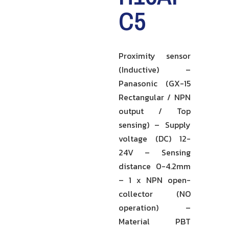
C5
Proximity sensor
(Inductive) –
Panasonic (GX-15
Rectangular / NPN
output / Top
sensing) – Supply
voltage (DC) 12-
24V – Sensing
distance 0-4.2mm
– 1 x NPN open-
collector (NO
operation) –
Material PBT