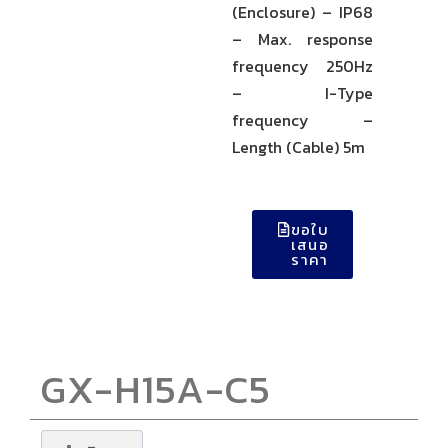
(Enclosure) – IP68
– Max. response
frequency 250Hz
– I-Type
frequency –
Length (Cable) 5m
ขอใบ
เสนอ
ราคา
GX-H15A-C5