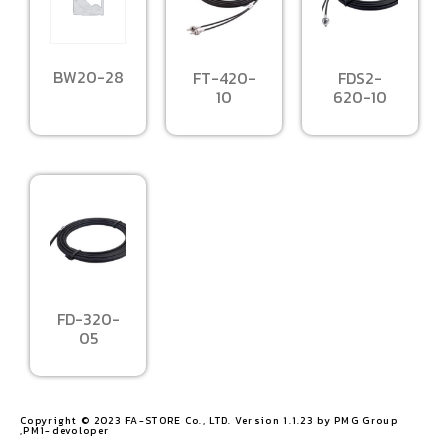
BW20-28
FT-420-
FDS2-
10
620-10
FD-320-
05
Copyright © 2023 FA-STORE Co., LTD. Version 1.1.23 by PMG Group
,PM1-devoloper​