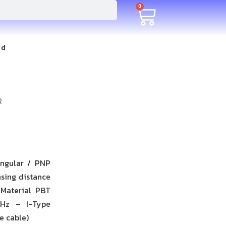
0
rd
R
angular / PNP
nsing distance
Material PBT
0Hz – I-Type
e cable)