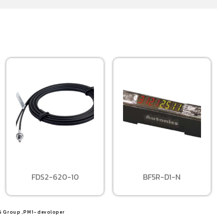
FDS2-620-10
BF5R-D1-N
G Group ,PM1-devoloper​