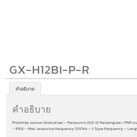
GX-H12BI-P-R
คำอธิบาย
คำอธิบาย
Proximity sensor (Inductive) – Panasonic (GX-12 Rectangular / PNP o
– IP68 – Max. response frequency 500Hz – I-Type frequency – Length 