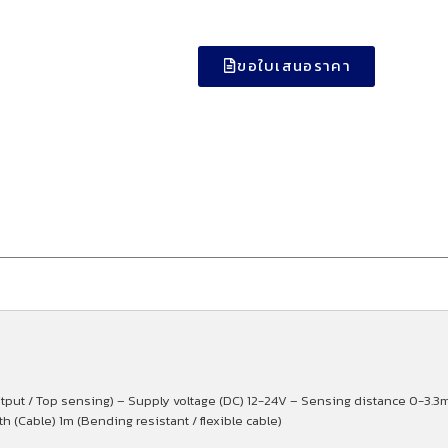
ขอใบเสนอราคา
utput / Top sensing) – Supply voltage (DC) 12-24V – Sensing distance 0-3.3m
(Cable) 1m (Bending resistant / flexible cable)