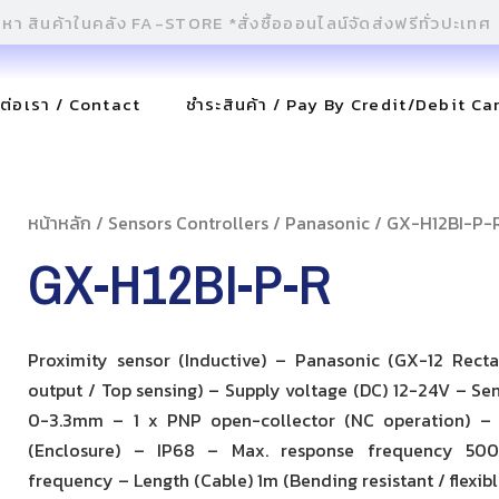
ดต่อเรา / Contact
ชำระสินค้า / Pay By Credit/Debit Ca
หน้าหลัก
/
Sensors Controllers
/
Panasonic
/ GX-H12BI-P-
GX-H12BI-P-R
Proximity sensor (Inductive) – Panasonic (GX-12 Rect
output / Top sensing) – Supply voltage (DC) 12-24V – Se
0-3.3mm – 1 x PNP open-collector (NC operation) – 
(Enclosure) – IP68 – Max. response frequency 50
frequency – Length (Cable) 1m (Bending resistant / flexibl