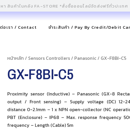
ดต่อเรา / Contact
ชำระสินค้า / Pay By Credit/Debit Ca
หน้าหลัก
/
Sensors Controllers
/
Panasonic
/ GX-F8BI-C5
GX-F8BI-C5
Proximity sensor (Inductive) – Panasonic (GX-8 Rect
output / Front sensing) – Supply voltage (DC) 12-2
distance 0-2.1mm – 1 x NPN open-collector (NC operatio
PBT (Enclosure) – IP68 – Max. response frequency 5
frequency – Length (Cable) 5m