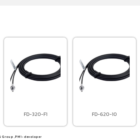
FD-320-F1
FD-620-10
G Group ,PM1-devoloper​