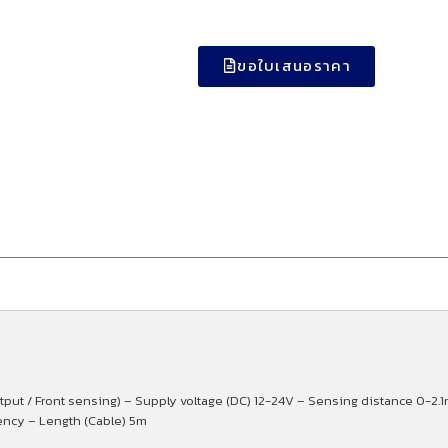
ขอใบเสนอราคา
tput / Front sensing) – Supply voltage (DC) 12-24V – Sensing distance 0-2.1
ency – Length (Cable) 5m