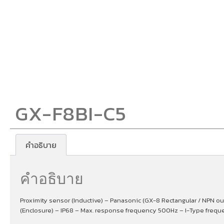
GX-F8BI-C5
คำอธิบาย
คำอธิบาย
Proximity sensor (Inductive) – Panasonic (GX-8 Rectangular / NPN ou
(Enclosure) – IP68 – Max. response frequency 500Hz – I-Type frequ