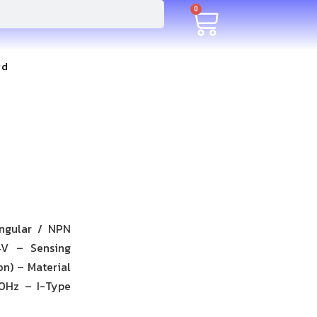
0
rd
angular / NPN
4V – Sensing
n) – Material
00Hz – I-Type