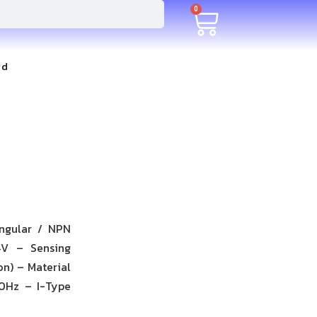
0
rd
angular / NPN
4V – Sensing
n) – Material
00Hz – I-Type