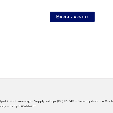
ขอใบเสนอราคา
tput / Front sensing) – Supply voltage (DC) 12-24V – Sensing distance 0-2.
ency – Length (Cable) 1m