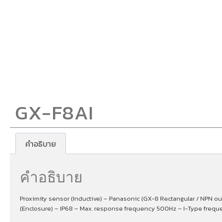
GX-F8AI
คำอธิบาย
คำอธิบาย
Proximity sensor (Inductive) – Panasonic (GX-8 Rectangular / NPN ou
(Enclosure) – IP68 – Max. response frequency 500Hz – I-Type frequ