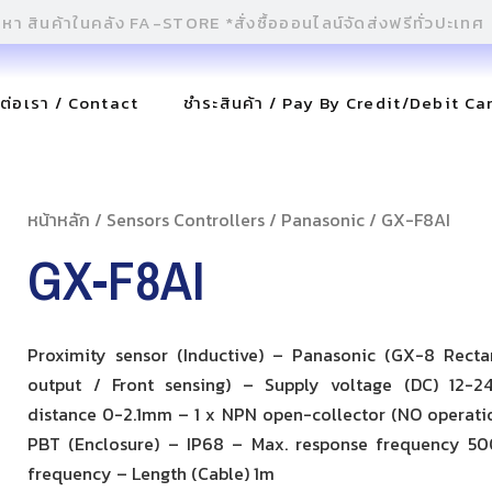
ดต่อเรา / Contact
ชำระสินค้า / Pay By Credit/Debit Ca
หน้าหลัก
/
Sensors Controllers
/
Panasonic
/ GX-F8AI
GX-F8AI
Proximity sensor (Inductive) – Panasonic (GX-8 Rect
output / Front sensing) – Supply voltage (DC) 12-2
distance 0-2.1mm – 1 x NPN open-collector (NO operatio
PBT (Enclosure) – IP68 – Max. response frequency 5
frequency – Length (Cable) 1m