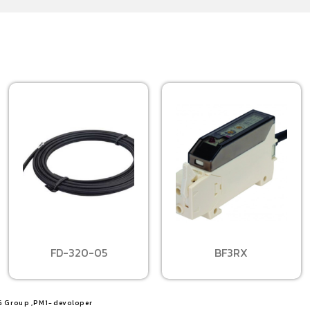
FD-320-05
BF3RX
G Group ,PM1-devoloper​