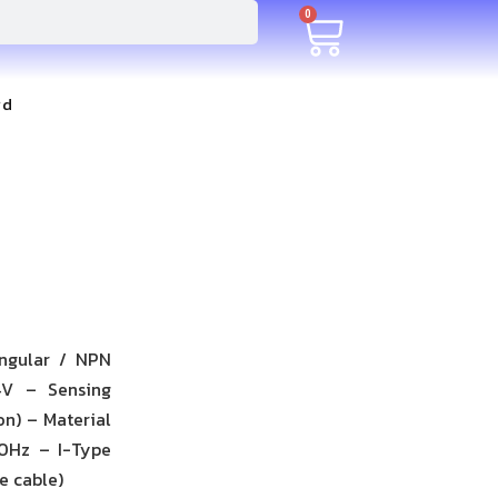
0
rd
angular / NPN
4V – Sensing
n) – Material
00Hz – I-Type
e cable)