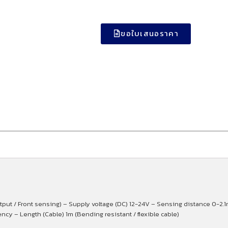
ขอใบเสนอราคา
tput / Front sensing) – Supply voltage (DC) 12-24V – Sensing distance 0-2.
cy – Length (Cable) 1m (Bending resistant / flexible cable)