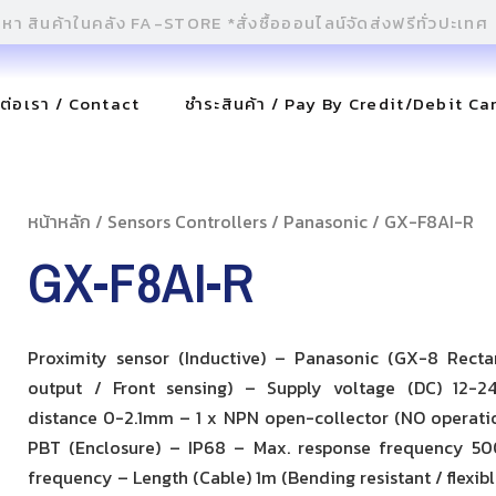
ดต่อเรา / Contact
ชำระสินค้า / Pay By Credit/Debit Ca
หน้าหลัก
/
Sensors Controllers
/
Panasonic
/ GX-F8AI-R
GX-F8AI-R
Proximity sensor (Inductive) – Panasonic (GX-8 Rect
output / Front sensing) – Supply voltage (DC) 12-2
distance 0-2.1mm – 1 x NPN open-collector (NO operatio
PBT (Enclosure) – IP68 – Max. response frequency 5
frequency – Length (Cable) 1m (Bending resistant / flexibl