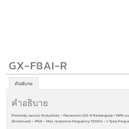
GX-F8AI-R
คำอธิบาย
คำอธิบาย
Proximity sensor (Inductive) – Panasonic (GX-8 Rectangular / NPN ou
(Enclosure) – IP68 – Max. response frequency 500Hz – I-Type frequen