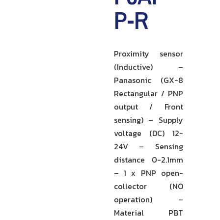
P-R
Proximity sensor
(Inductive) –
Panasonic (GX-8
Rectangular / PNP
output / Front
sensing) – Supply
voltage (DC) 12-
24V – Sensing
distance 0-2.1mm
– 1 x PNP open-
collector (NO
operation) –
Material PBT