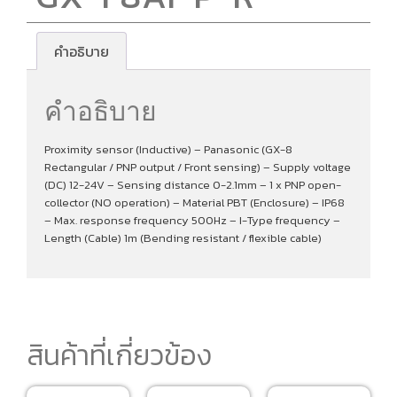
คำอธิบาย
คำอธิบาย
Proximity sensor (Inductive) – Panasonic (GX-8
Rectangular / PNP output / Front sensing) – Supply voltage
(DC) 12-24V – Sensing distance 0-2.1mm – 1 x PNP open-
collector (NO operation) – Material PBT (Enclosure) – IP68
– Max. response frequency 500Hz – I-Type frequency –
Length (Cable) 1m (Bending resistant / flexible cable)
สินค้าที่เกี่ยวข้อง