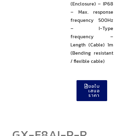
(Enclosure) – IP68
– Max. response
frequency 500Hz
– I-Type
frequency –
Length (Cable) 1m
(Bending resistant
/ flexible cable)
ขอใบ
เสนอ
ราคา
GX-F8AI-P-R