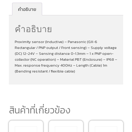
คำอธิบาย
คำอธิบาย
Proximity sensor (Inductive) – Panasonic (GX-6
Rectangular / PNP output / Front sensing) – Supply voltage
(DC) 12-24V – Sensing distance 0-1.3mm – 1 x PNP open-
collector (NC operation) – Material PBT (Enclosure) – IP68 –
Max. response frequency 400Hz – Length (Cable) 1m
(Bending resistant / flexible cable)
สินค้าที่เกี่ยวข้อง