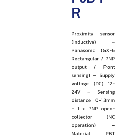
R
Proximity sensor
(Inductive) –
Panasonic (GX-6
Rectangular / PNP
output / Front
sensing) – Supply
voltage (DC) 12-
24V – Sensing
distance 0-1.3mm
– 1 x PNP open-
collector (NC
operation) –
Material PBT