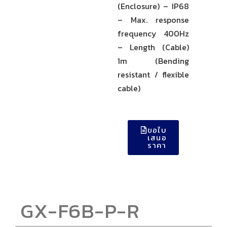
(Enclosure) – IP68
– Max. response
frequency 400Hz
– Length (Cable)
1m (Bending
resistant / flexible
cable)
ขอใบ
เสนอ
ราคา
GX-F6B-P-R