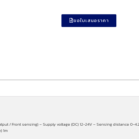
ขอใบเสนอราคา
utput / Front sensing) – Supply voltage (DC) 12-24V – Sensing distance 0-4.
e) 1m