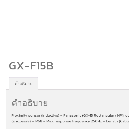
GX-F15B
คำอธิบาย
คำอธิบาย
Proximity sensor (Inductive) – Panasonic (GX-15 Rectangular / NPN o
(Enclosure) – IP68 – Max. response frequency 250Hz – Length (Cabl