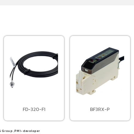
FD-320-F1
BF3RX-P
G Group ,PM1-devoloper​