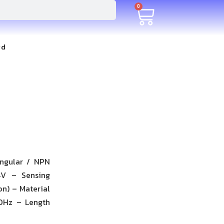
0
rd
angular / NPN
4V – Sensing
n) – Material
50Hz – Length