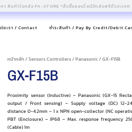
ดต่อเรา / Contact
ชำระสินค้า / Pay By Credit/Debit Ca
หน้าหลัก
/
Sensors Controllers
/
Panasonic
/ GX-F15B
GX-F15B
Proximity sensor (Inductive) – Panasonic (GX-15 Rect
output / Front sensing) – Supply voltage (DC) 12-2
distance 0-4.2mm – 1 x NPN open-collector (NC operatio
PBT (Enclosure) – IP68 – Max. response frequency 2
(Cable) 1m