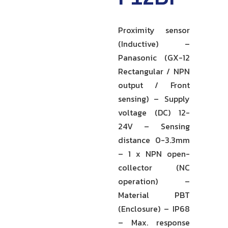
Proximity sensor
(Inductive) –
Panasonic (GX-12
Rectangular / NPN
output / Front
sensing) – Supply
voltage (DC) 12-
24V – Sensing
distance 0-3.3mm
– 1 x NPN open-
collector (NC
operation) –
Material PBT
(Enclosure) – IP68
– Max. response