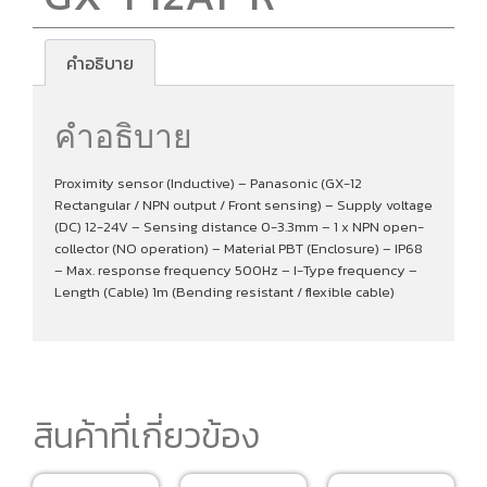
คำอธิบาย
คำอธิบาย
Proximity sensor (Inductive) – Panasonic (GX-12
Rectangular / NPN output / Front sensing) – Supply voltage
(DC) 12-24V – Sensing distance 0-3.3mm – 1 x NPN open-
collector (NO operation) – Material PBT (Enclosure) – IP68
– Max. response frequency 500Hz – I-Type frequency –
Length (Cable) 1m (Bending resistant / flexible cable)
สินค้าที่เกี่ยวข้อง