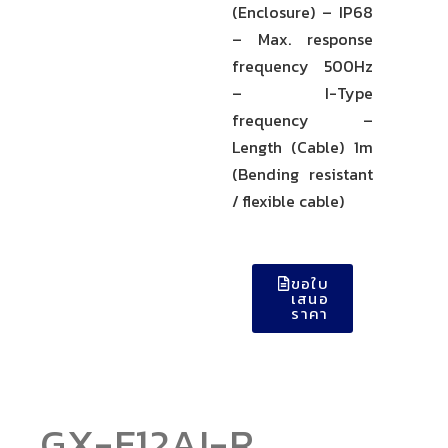
(Enclosure) – IP68
– Max. response
frequency 500Hz
– I-Type
frequency –
Length (Cable) 1m
(Bending resistant
/ flexible cable)
ขอใบ
เสนอ
ราคา
GX-F12AI-R