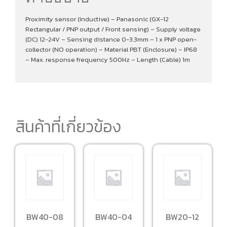
Proximity sensor (Inductive) – Panasonic (GX-12
Rectangular / PNP output / Front sensing) – Supply voltage
(DC) 12-24V – Sensing distance 0-3.3mm – 1 x PNP open-
collector (NO operation) – Material PBT (Enclosure) – IP68
– Max. response frequency 500Hz – Length (Cable) 1m
สินค้าที่เกี่ยวข้อง
BW40-08
BW40-04
BW20-12