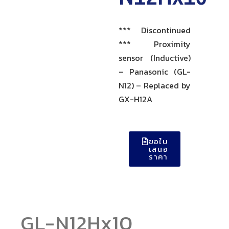
*** Discontinued
*** Proximity
sensor (Inductive)
– Panasonic (GL-
N12) – Replaced by
GX-H12A
ขอใบ
เสนอ
ราคา
GL-N12Hx10