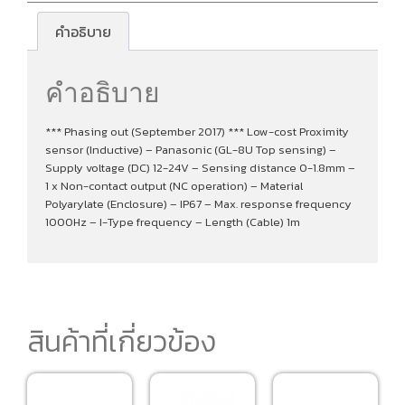
คำอธิบาย
คำอธิบาย
*** Phasing out (September 2017) *** Low-cost Proximity
sensor (Inductive) – Panasonic (GL-8U Top sensing) –
Supply voltage (DC) 12-24V – Sensing distance 0-1.8mm –
1 x Non-contact output (NC operation) – Material
Polyarylate (Enclosure) – IP67 – Max. response frequency
1000Hz – I-Type frequency – Length (Cable) 1m
สินค้าที่เกี่ยวข้อง