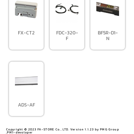
FX-CT2
FDC-320-
BF5R-D1-
F
N
ADS-AF
Copyright © 2023 FA-STORE Co., LTD. Version 1.1.23 by PMG Group
,PM1-devoloper​