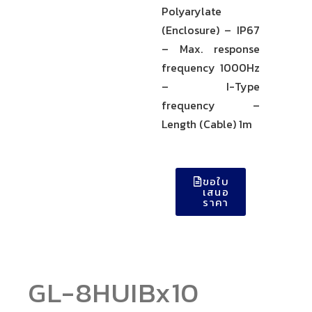
Polyarylate
(Enclosure) – IP67
– Max. response
frequency 1000Hz
– I-Type
frequency –
Length (Cable) 1m
ขอใบ
เสนอ
ราคา
GL-8HUIBx10