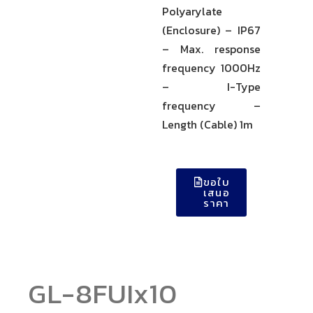
Polyarylate
(Enclosure) – IP67
– Max. response
frequency 1000Hz
– I-Type
frequency –
Length (Cable) 1m
ขอใบ
เสนอ
ราคา
GL-8FUIx10