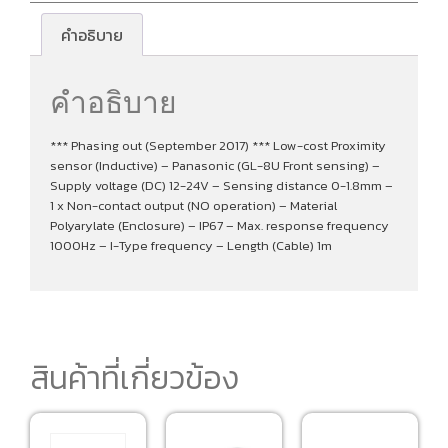
คำอธิบาย
คำอธิบาย
*** Phasing out (September 2017) *** Low-cost Proximity
sensor (Inductive) – Panasonic (GL-8U Front sensing) –
Supply voltage (DC) 12-24V – Sensing distance 0-1.8mm –
1 x Non-contact output (NO operation) – Material
Polyarylate (Enclosure) – IP67 – Max. response frequency
1000Hz – I-Type frequency – Length (Cable) 1m
สินค้าที่เกี่ยวข้อง