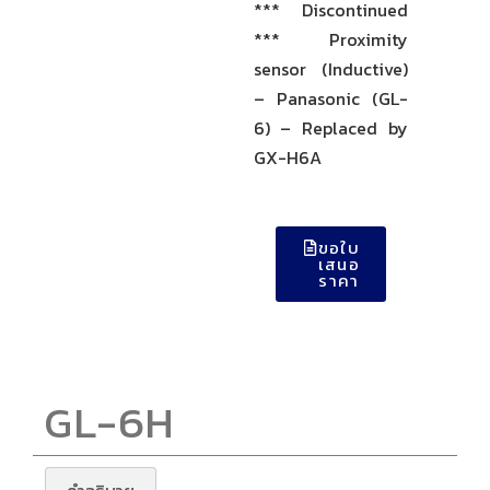
*** Discontinued
*** Proximity
sensor (Inductive)
– Panasonic (GL-
6) – Replaced by
GX-H6A
ขอใบ
เสนอ
ราคา
GL-6H