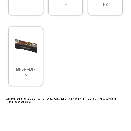
F
F2
BF5R-D1-
N
Copyright © 2023 FA-STORE Co., LTD. Version 1.1.23 by PMG Group
,PM1-devoloper​