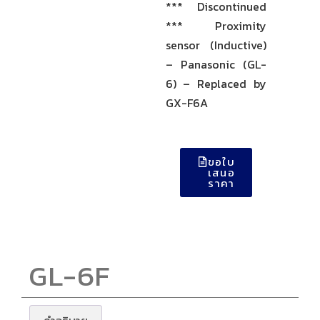
*** Discontinued
*** Proximity
sensor (Inductive)
– Panasonic (GL-
6) – Replaced by
GX-F6A
ขอใบ
เสนอ
ราคา
GL-6F