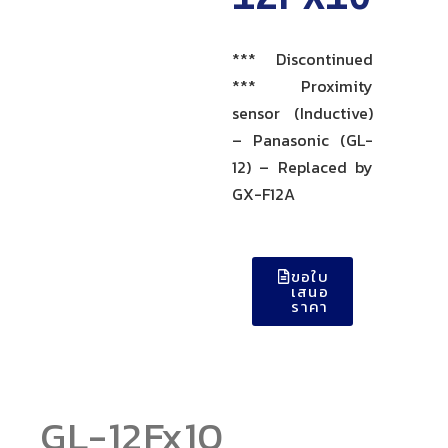
*** Discontinued
*** Proximity
sensor (Inductive)
– Panasonic (GL-
12) – Replaced by
GX-F12A
ขอใบ
เสนอ
ราคา
GL-12Fx10