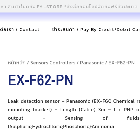
ดต่อเรา / Contact
ชำระสินค้า / Pay By Credit/Debit Ca
หน้าหลัก
/
Sensors Controllers
/
Panasonic
/ EX-F62-PN
EX-F62-PN
Leak detection sensor – Panasonic (EX-F60 Chemical re
mounting bracket) – Length (Cable) 3m – 1 x PNP op
output – Sensing of fluid
(Sulphuric;Hydrochloric;Phosphoric);Ammonia