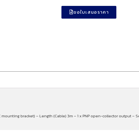
ขอใบเสนอราคา
 mounting bracket) – Length (Cable) 3m – 1 x PNP open-collector output – S