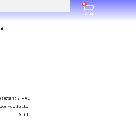
0
rd
sistant / PVC
en-collector
s Acids