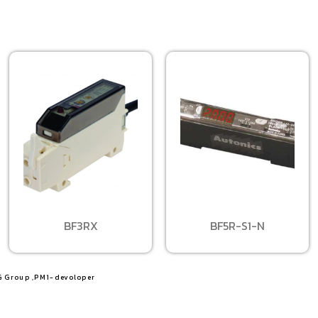
BF3RX
BF5R-S1-N
G Group ,PM1-devoloper​