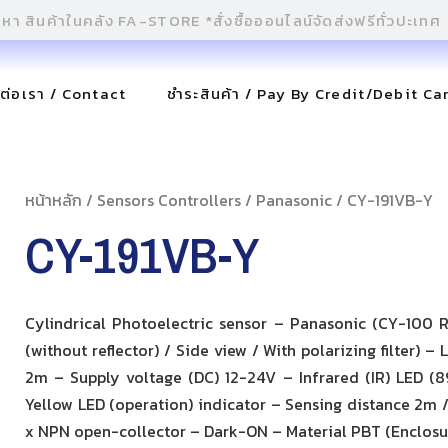
ดต่อเรา / Contact
ชำระสินค้า / Pay By Credit/Debit Ca
หน้าหลัก
/
Sensors Controllers
/
Panasonic
/ CY-191VB-Y
CY-191VB-Y
Cylindrical Photoelectric sensor – Panasonic (CY-100 Re
(without reflector) / Side view / With polarizing filter) –
2m – Supply voltage (DC) 12-24V – Infrared (IR) LED (
Yellow LED (operation) indicator – Sensing distance 2m
x NPN open-collector – Dark-ON – Material PBT (Enclosu