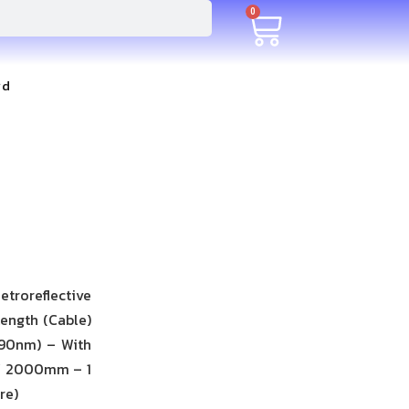
0
rd
troreflective
 Length (Cable)
890nm) – With
 / 2000mm – 1
re)