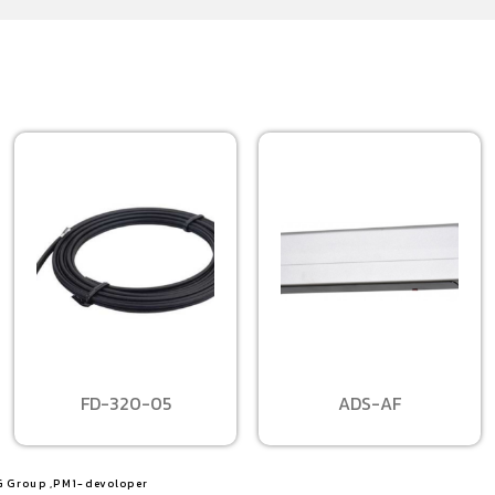
FD-320-05
ADS-AF
G Group ,PM1-devoloper​