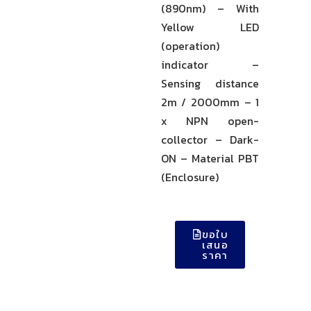
(890nm) – With
Yellow LED
(operation)
indicator –
Sensing distance
2m / 2000mm – 1
x NPN open-
collector – Dark-
ON – Material PBT
(Enclosure)
ขอใบ
เสนอ
ราคา