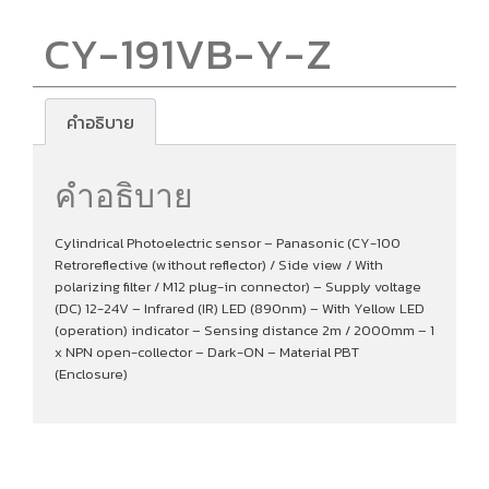
CY-191VB-Y-Z
คำอธิบาย
คำอธิบาย
Cylindrical Photoelectric sensor – Panasonic (CY-100
Retroreflective (without reflector) / Side view / With
polarizing filter / M12 plug-in connector) – Supply voltage
(DC) 12-24V – Infrared (IR) LED (890nm) – With Yellow LED
(operation) indicator – Sensing distance 2m / 2000mm – 1
x NPN open-collector – Dark-ON – Material PBT
(Enclosure)