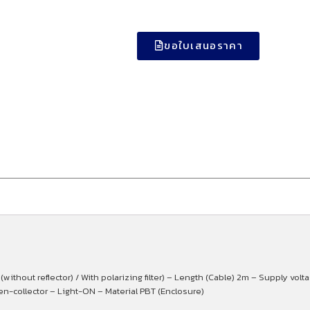
ขอใบเสนอราคา
without reflector) / With polarizing filter) – Length (Cable) 2m – Supply vol
n-collector – Light-ON – Material PBT (Enclosure)