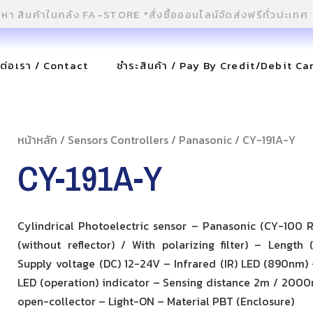
ดต่อเรา / Contact
ชำระสินค้า / Pay By Credit/Debit Ca
หน้าหลัก
/
Sensors Controllers
/
Panasonic
/ CY-191A-Y
CY-191A-Y
Cylindrical Photoelectric sensor – Panasonic (CY-100 Re
(without reflector) / With polarizing filter) – Length
Supply voltage (DC) 12-24V – Infrared (IR) LED (890nm) 
LED (operation) indicator – Sensing distance 2m / 200
open-collector – Light-ON – Material PBT (Enclosure)