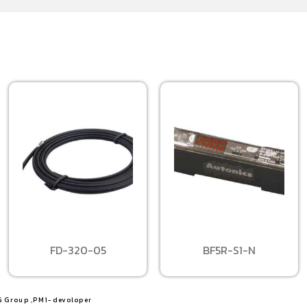
FD-320-05
BF5R-S1-N
G Group ,PM1-devoloper​