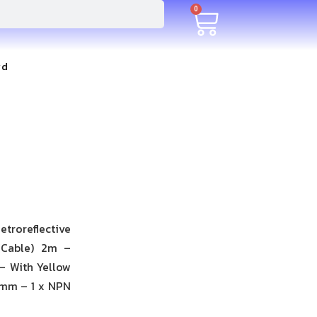
0
rd
troreflective
 (Cable) 2m –
– With Yellow
0mm – 1 x NPN