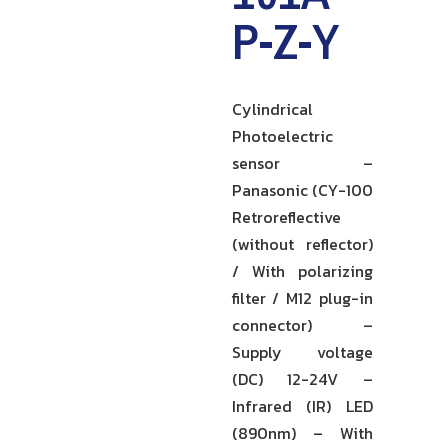
P-Z-Y
Cylindrical
Photoelectric
sensor –
Panasonic (CY-100
Retroreflective
(without reflector)
/ With polarizing
filter / M12 plug-in
connector) –
Supply voltage
(DC) 12-24V –
Infrared (IR) LED
(890nm) – With