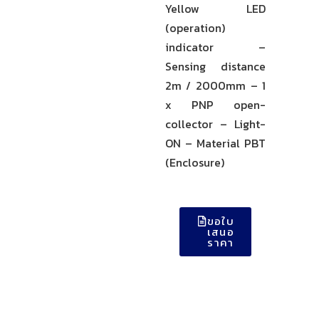
Yellow LED
(operation)
indicator –
Sensing distance
2m / 2000mm – 1
x PNP open-
collector – Light-
ON – Material PBT
(Enclosure)
ขอใบ
เสนอ
ราคา