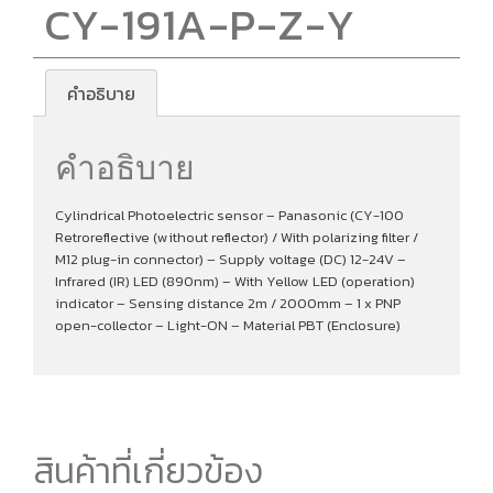
CY-191A-P-Z-Y
คำอธิบาย
คำอธิบาย
Cylindrical Photoelectric sensor – Panasonic (CY-100
Retroreflective (without reflector) / With polarizing filter /
M12 plug-in connector) – Supply voltage (DC) 12-24V –
Infrared (IR) LED (890nm) – With Yellow LED (operation)
indicator – Sensing distance 2m / 2000mm – 1 x PNP
open-collector – Light-ON – Material PBT (Enclosure)
สินค้าที่เกี่ยวข้อง