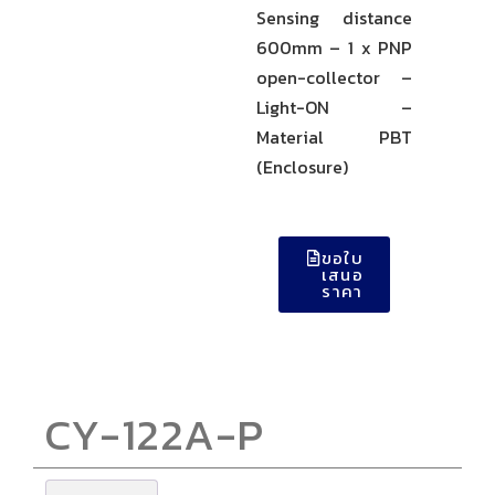
Sensing distance
600mm – 1 x PNP
open-collector –
Light-ON –
Material PBT
(Enclosure)
ขอใบ
เสนอ
ราคา
CY-122A-P