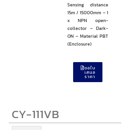
Sensing distance
15m / 15000mm – 1
x NPN open-
collector – Dark-
ON – Material PBT
(Enclosure)
ขอใบ
เสนอ
ราคา
CY-111VB