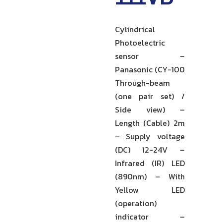
Cylindrical
Photoelectric
sensor –
Panasonic (CY-100
Through-beam
(one pair set) /
Side view) –
Length (Cable) 2m
– Supply voltage
(DC) 12-24V –
Infrared (IR) LED
(890nm) – With
Yellow LED
(operation)
indicator –