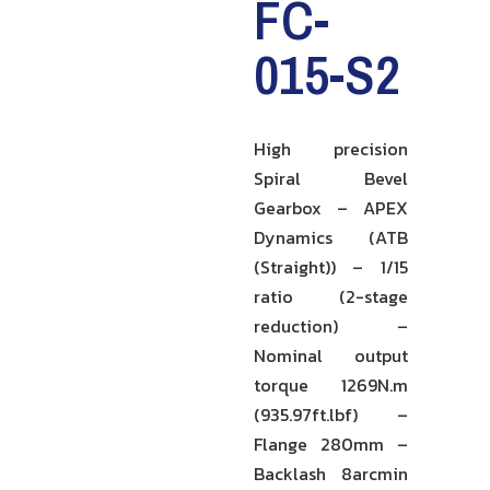
FC-
015-S2
High precision
Spiral Bevel
Gearbox – APEX
Dynamics (ATB
(Straight)) – 1/15
ratio (2-stage
reduction) –
Nominal output
torque 1269N.m
(935.97ft.lbf) –
Flange 280mm –
Backlash 8arcmin