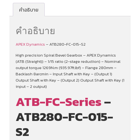
คำอธิบาย
คำอธิบาย
APEX Dynamics
– ATB280-FC-015-S2
High precision Spiral Bevel Gearbox – APEX Dynamics
(ATB (Straight)) – 1/15 ratio (2-stage reduction) – Nominal
output torque 1269N.m (935.97ft.lbf) – Flange 280mm –
Backlash 8arcmin – Input Shaft with Key – (Output 1)
Output Shaft with Key – (Output 2) Output Shaft with Key (1
input – 2 output)
ATB-FC-Series
–
ATB280-FC-015-
S2