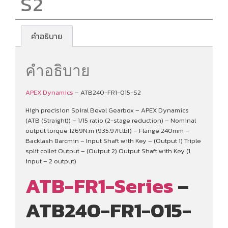
S2
คำอธิบาย
คำอธิบาย
APEX Dynamics
– ATB240-FR1-015-S2
High precision Spiral Bevel Gearbox – APEX Dynamics
(ATB (Straight)) – 1/15 ratio (2-stage reduction) – Nominal
output torque 1269N.m (935.97ft.lbf) – Flange 240mm –
Backlash 8arcmin – Input Shaft with Key – (Output 1) Triple
split collet Output – (Output 2) Output Shaft with Key (1
input – 2 output)
ATB-FR1-Series
–
ATB240-FR1-015-