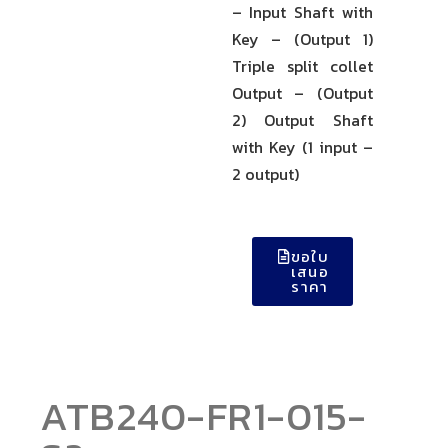
– Input Shaft with
Key – (Output 1)
Triple split collet
Output – (Output
2) Output Shaft
with Key (1 input –
2 output)
ขอใบ
เสนอ
ราคา
ATB240-FR1-015-