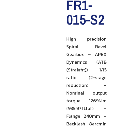
FR1-
015-S2
High precision
Spiral Bevel
Gearbox – APEX
Dynamics (ATB
(Straight)) – 1/15
ratio (2-stage
reduction) –
Nominal output
torque 1269N.m
(935.97ft.lbf) –
Flange 240mm –
Backlash 8arcmin