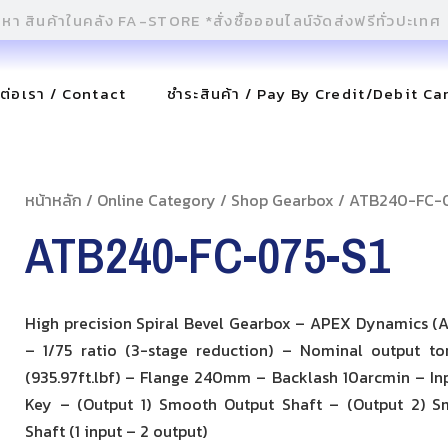
ดต่อเรา / Contact
ชำระสินค้า / Pay By Credit/Debit Ca
หน้าหลัก
/
Online Category
/
Shop Gearbox
/ ATB240-FC-
ATB240-FC-075-S1
High precision Spiral Bevel Gearbox – APEX Dynamics (AT
– 1/75 ratio (3-stage reduction) – Nominal output t
(935.97ft.lbf) – Flange 240mm – Backlash 10arcmin – Inp
Key – (Output 1) Smooth Output Shaft – (Output 2) 
Shaft (1 input – 2 output)