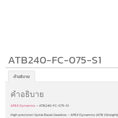
ATB240-FC-075-S1
คำอธิบาย
คำอธิบาย
APEX Dynamics
– ATB240-FC-075-S1
High precision Spiral Bevel Gearbox – APEX Dynamics (ATB (Straight))