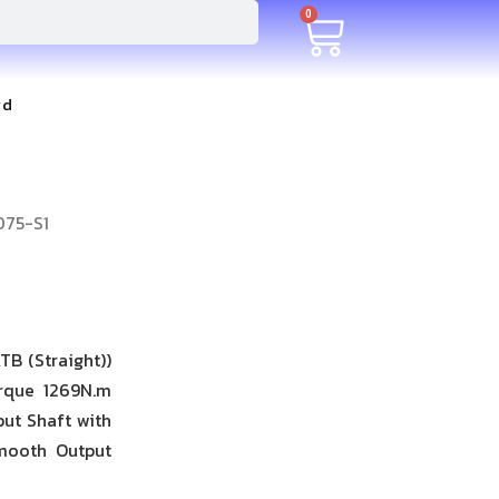
0
rd
075-S1
B (Straight))
orque 1269N.m
ut Shaft with
Smooth Output