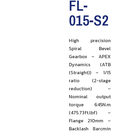
FL-
015-S2
High precision
Spiral Bevel
Gearbox – APEX
Dynamics (ATB
(Straight)) – 1/15
ratio (2-stage
reduction) –
Nominal output
torque 645N.m
(475.73ft.lbf) –
Flange 210mm –
Backlash 8arcmin