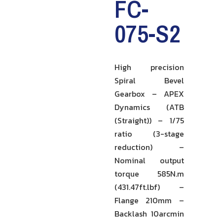
FC-
075-S2
High precision
Spiral Bevel
Gearbox – APEX
Dynamics (ATB
(Straight)) – 1/75
ratio (3-stage
reduction) –
Nominal output
torque 585N.m
(431.47ft.lbf) –
Flange 210mm –
Backlash 10arcmin