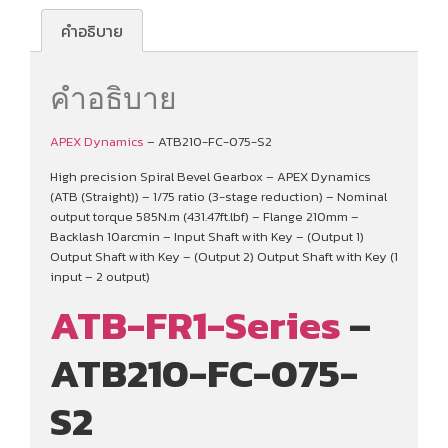
คำอธิบาย
คำอธิบาย
APEX Dynamics
– ATB210-FC-075-S2
High precision Spiral Bevel Gearbox – APEX Dynamics
(ATB (Straight)) – 1/75 ratio (3-stage reduction) – Nominal
output torque 585N.m (431.47ft.lbf) – Flange 210mm –
Backlash 10arcmin – Input Shaft with Key – (Output 1)
Output Shaft with Key – (Output 2) Output Shaft with Key (1
input – 2 output)
ATB-FR1-Series
–
ATB210-FC-075-
S2