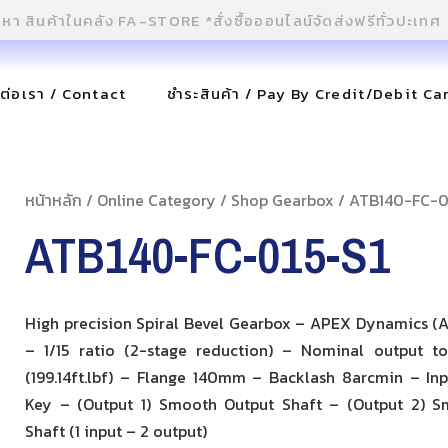
ดต่อเรา / Contact
ชำระสินค้า / Pay By Credit/Debit Ca
หน้าหลัก
/
Online Category
/
Shop Gearbox
/ ATB140-FC-0
ATB140-FC-015-S1
High precision Spiral Bevel Gearbox – APEX Dynamics (AT
– 1/15 ratio (2-stage reduction) – Nominal output 
(199.14ft.lbf) – Flange 140mm – Backlash 8arcmin – Inp
Key – (Output 1) Smooth Output Shaft – (Output 2) 
Shaft (1 input – 2 output)