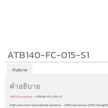
ATB140-FC-015-S1
คำอธิบาย
คำอธิบาย
APEX Dynamics
– ATB140-FC-015-S1
High precision Spiral Bevel Gearbox – APEX Dynamics (ATB (Straight))