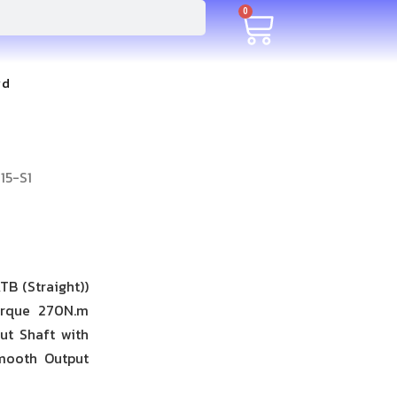
0
rd
15-S1
B (Straight))
torque 270N.m
ut Shaft with
Smooth Output