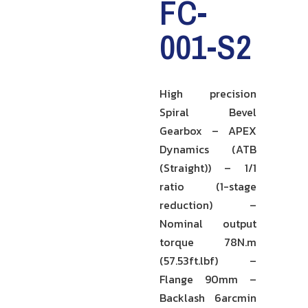
FC-
001-S2
High precision
Spiral Bevel
Gearbox – APEX
Dynamics (ATB
(Straight)) – 1/1
ratio (1-stage
reduction) –
Nominal output
torque 78N.m
(57.53ft.lbf) –
Flange 90mm –
Backlash 6arcmin