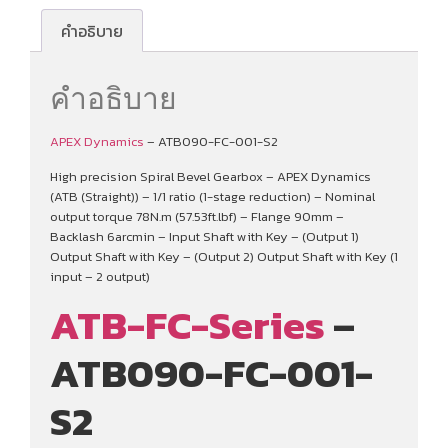
คำอธิบาย
คำอธิบาย
APEX Dynamics
– ATB090-FC-001-S2
High precision Spiral Bevel Gearbox – APEX Dynamics
(ATB (Straight)) – 1/1 ratio (1-stage reduction) – Nominal
output torque 78N.m (57.53ft.lbf) – Flange 90mm –
Backlash 6arcmin – Input Shaft with Key – (Output 1)
Output Shaft with Key – (Output 2) Output Shaft with Key (1
input – 2 output)
ATB-FC-Series
–
ATB090-FC-001-
S2