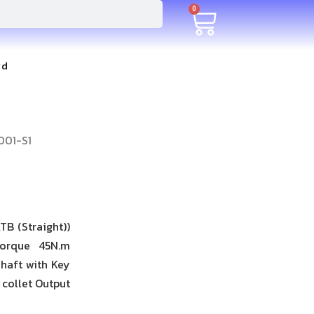
0
rd
001-S1
B (Straight))
torque 45N.m
Shaft with Key
 collet Output