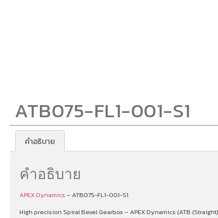
ATB075-FL1-001-S1
คำอธิบาย
คำอธิบาย
APEX Dynamics
– ATB075-FL1-001-S1
High precision Spiral Bevel Gearbox – APEX Dynamics (ATB (Straight)) 