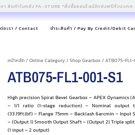
ดต่อเรา / Contact
ชำระสินค้า / Pay By Credit/Debit Ca
หน้าหลัก
/
Online Category
/
Shop Gearbox
/ ATB075-FL1-
ATB075-FL1-001-S1
High precision Spiral Bevel Gearbox – APEX Dynamics (AT
– 1/1 ratio (1-stage reduction) – Nominal output 
(33.19ft.lbf) – Flange 75mm – Backlash 6arcmin – Input 
– (Output 1) Smooth Output Shaft – (Output 2) Triple split
(1 input – 2 output)