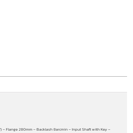
lbf) – Flange 280mm – Backlash 8arcmin – Input Shaft with Key –