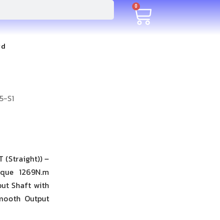
0
rd
5-S1
 (Straight)) –
rque 1269N.m
ut Shaft with
Smooth Output