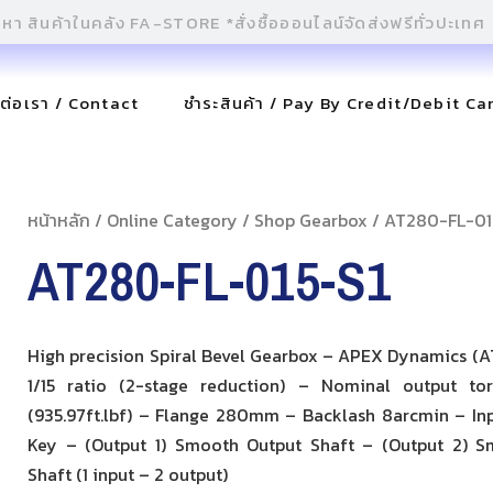
ดต่อเรา / Contact
ชำระสินค้า / Pay By Credit/Debit Ca
หน้าหลัก
/
Online Category
/
Shop Gearbox
/ AT280-FL-01
AT280-FL-015-S1
High precision Spiral Bevel Gearbox – APEX Dynamics (AT
1/15 ratio (2-stage reduction) – Nominal output to
(935.97ft.lbf) – Flange 280mm – Backlash 8arcmin – Inp
Key – (Output 1) Smooth Output Shaft – (Output 2) 
Shaft (1 input – 2 output)