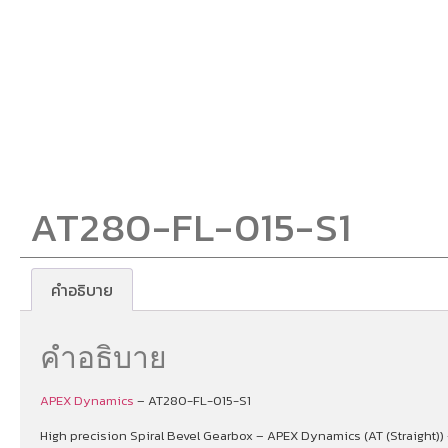
AT280-FL-015-S1
คำอธิบาย
คำอธิบาย
APEX Dynamics
– AT280-FL-015-S1
High precision Spiral Bevel Gearbox – APEX Dynamics (AT (Straight)) 