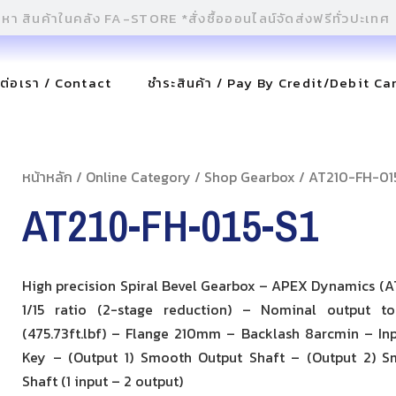
ดต่อเรา / Contact
ชำระสินค้า / Pay By Credit/Debit Ca
หน้าหลัก
/
Online Category
/
Shop Gearbox
/ AT210-FH-01
AT210-FH-015-S1
High precision Spiral Bevel Gearbox – APEX Dynamics (AT
1/15 ratio (2-stage reduction) – Nominal output t
(475.73ft.lbf) – Flange 210mm – Backlash 8arcmin – Inp
Key – (Output 1) Smooth Output Shaft – (Output 2) 
Shaft (1 input – 2 output)