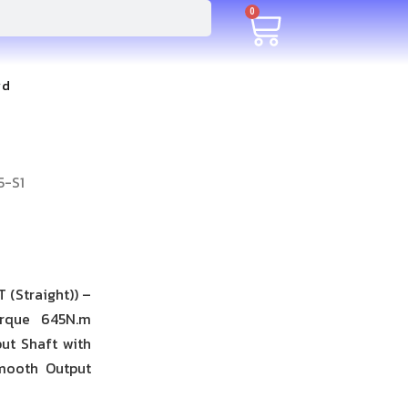
0
rd
5-S1
 (Straight)) –
orque 645N.m
ut Shaft with
Smooth Output