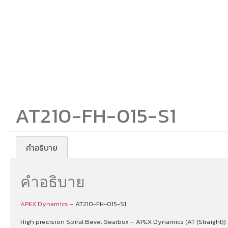
AT210-FH-015-S1
คำอธิบาย
คำอธิบาย
APEX Dynamics
– AT210-FH-015-S1
High precision Spiral Bevel Gearbox – APEX Dynamics (AT (Straight)) 