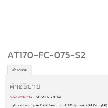
AT170-FC-075-S2
คำอธิบาย
คำอธิบาย
APEX Dynamics
– AT170-FC-075-S2
High precision Spiral Bevel Gearbox – APEX Dynamics (AT (Straight)) 