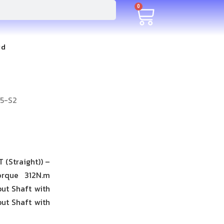
0
rd
5-S2
 (Straight)) –
orque 312N.m
ut Shaft with
put Shaft with