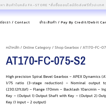
ดต่อเรา / Contact
ชำระสินค้า / Pay By Credit/Debit Ca
หน้าหลัก
/
Online Category
/
Shop Gearbox
/ AT170-FC-07
AT170-FC-075-S2
High precision Spiral Bevel Gearbox – APEX Dynamics (AT
1/75 ratio (3-stage reduction) – Nominal output t
(230.12ft.lbf) – Flange 170mm – Backlash 10arcmin – Inp
Key – (Output 1) Output Shaft with Key – (Output 2) Out
Key (1 input – 2 output)