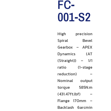
FC-
001-S2
High precision
Spiral Bevel
Gearbox – APEX
Dynamics (AT
(Straight)) – 1/1
ratio (1-stage
reduction) –
Nominal output
torque 585N.m
(431.47ft.lbf) –
Flange 170mm –
Backlash 6arcmin