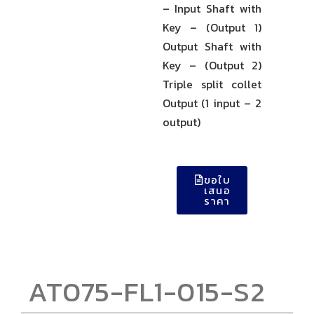
– Input Shaft with
Key – (Output 1)
Output Shaft with
Key – (Output 2)
Triple split collet
Output (1 input – 2
output)
ขอใบ
เสนอ
ราคา
AT075-FL1-015-S2