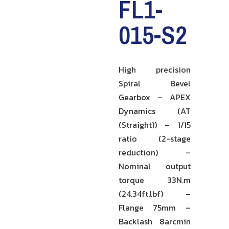
FL1-
015-S2
High precision
Spiral Bevel
Gearbox – APEX
Dynamics (AT
(Straight)) – 1/15
ratio (2-stage
reduction) –
Nominal output
torque 33N.m
(24.34ft.lbf) –
Flange 75mm –
Backlash 8arcmin