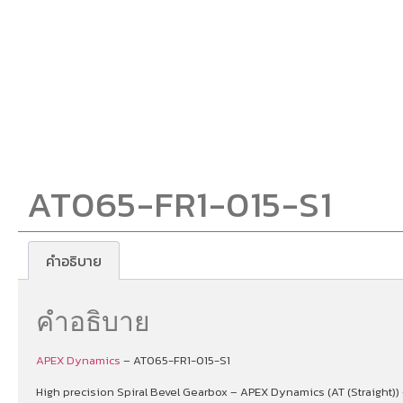
AT065-FR1-015-S1
คำอธิบาย
คำอธิบาย
APEX Dynamics
– AT065-FR1-015-S1
High precision Spiral Bevel Gearbox – APEX Dynamics (AT (Straight)) –