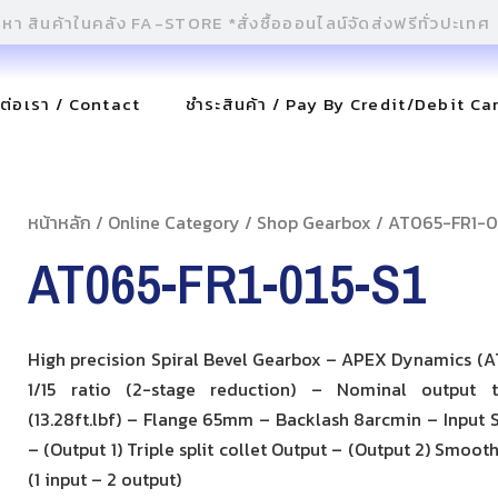
ดต่อเรา / Contact
ชำระสินค้า / Pay By Credit/Debit Ca
หน้าหลัก
/
Online Category
/
Shop Gearbox
/ AT065-FR1-0
AT065-FR1-015-S1
High precision Spiral Bevel Gearbox – APEX Dynamics (AT
1/15 ratio (2-stage reduction) – Nominal output 
(13.28ft.lbf) – Flange 65mm – Backlash 8arcmin – Input 
– (Output 1) Triple split collet Output – (Output 2) Smoot
(1 input – 2 output)