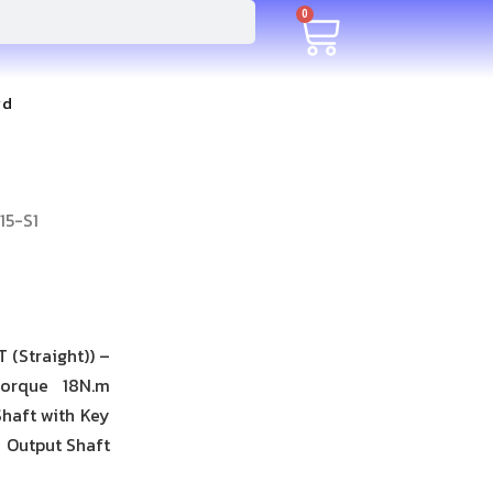
0
rd
15-S1
 (Straight)) –
torque 18N.m
Shaft with Key
h Output Shaft